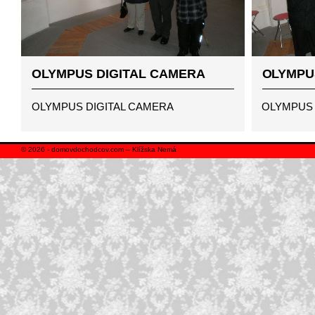
OLYMPUS DIGITAL CAMERA
OLYMPU
OLYMPUS DIGITAL CAMERA
OLYMPUS 
© 2026 -
domovdochodcov.com – Klížska Nemá