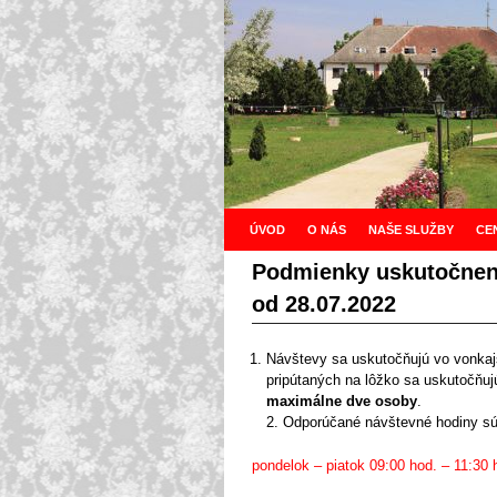
ÚVOD
Skip to primary content
Skip to secondary content
O NÁS
NAŠE SLUŽBY
CE
Podmienky uskutočneni
od 28.07.2022
Návštevy sa uskutočňujú vo vonkajší
pripútaných na lôžko sa uskutočňuj
maximálne dve osoby
.
2. Odporúčané návštevné hodiny sú
pondelok – piatok 09:00 hod. – 11:30