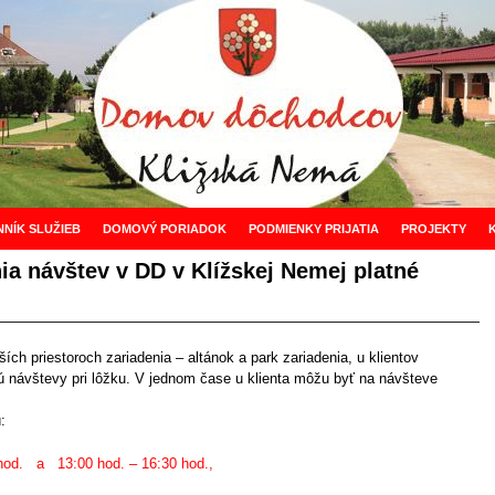
NNÍK SLUŽIEB
DOMOVÝ PORIADOK
PODMIENKY PRIJATIA
PROJEKTY
a návštev v DD v Klížskej Nemej platné
ch priestoroch zariadenia – altánok a park zariadenia, u klientov
ú návštevy pri lôžku. V jednom čase u klienta môžu byť na návšteve
:
 hod. a 13:00 hod. – 16:30 hod.,