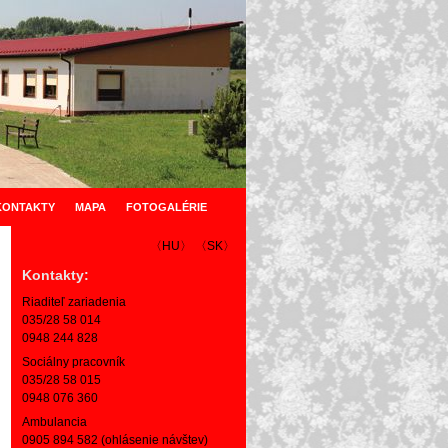
KONTAKTY
MAPA
FOTOGALÉRIE
〈HU〉
〈SK〉
Kontakty:
Riaditeľ zariadenia
035/28 58 014
0948 244 828
Sociálny pracovník
035/28 58 015
0948 076 360
Ambulancia
0905 894 582 (ohlásenie návštev)