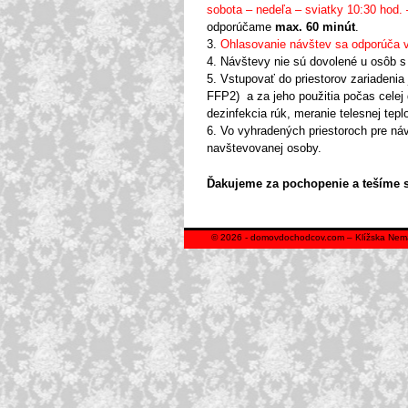
sobota – nedeľa – sviatky 10:30 hod.
odporúčame
max. 60 minút
.
3.
Ohlasovanie návštev sa odporúča vo
4. Návštevy nie sú dovolené u osôb s
5. Vstupovať do priestorov zariadenia
FFP2) a za jeho použitia počas celej 
dezinfekcia rúk, meranie telesnej tep
6. Vo vyhradených priestoroch pre ná
navštevovanej osoby.
Ďakujeme za pochopenie a tešíme s
© 2026 -
domovdochodcov.com – Klížska Nem