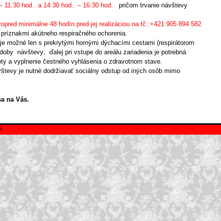
 – 11:30 hod. a 14:30 hod. – 16:30 hod.
pričom trvanie návštevy
pred minimálne 48 hodín pred jej realizáciou na tč.:+421 905 894 582
 príznakmi akútneho respiračného ochorenia.
 je možné len s prekrytými hornými dýchacími cestami (respirátorom
doby návštevy; ďalej pri vstupe do areálu zariadenia je potrebná
loty a vyplnenie čestného vyhlásenia o zdravotnom stave.
vštevy je nutné dodržiavať sociálny odstup od iných osôb mimo
a na Vás.
á